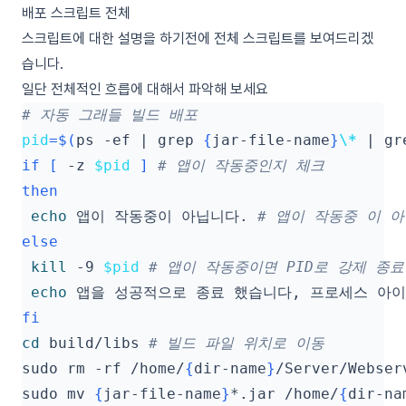
배포 스크립트 전체
스크립트에 대한 설명을 하기전에 전체 스크립트를 보여드리겠
습니다.
일단 전체적인 흐릅에 대해서 파악해 보세요
# 자동 그래들 빌드 배포
pid
=
$(
ps -ef 
|
 grep 
{
jar-file-name
}
\*
|
 gr
if
[
 -z 
$pid
]
# 앱이 작동중인지 체크
then
echo
 앱이 작동중이 아닙니다. 
# 앱이 작동중 이 
else
kill
 -9 
$pid
# 앱이 작동중이면 PID로 강제 종료
echo
 앱을 성공적으로 종료 했습니다, 프로세스 아이
fi
cd
 build/libs 
# 빌드 파일 위치로 이동
sudo rm -rf /home/
{
dir-name
}
/Server/Webser
sudo mv 
{
jar-file-name
}
*.jar /home/
{
dir-na