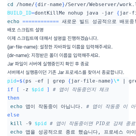
cd
 /home/
{
dir-name
}
/Server/Webserver/work.
BUILD_ID
=
dontKillMe nohup java -jar 
{
jar-f
echo
============
 새로운 빌드 성공적으로 배포중!
배포 스크립트 설명
이제 스크립트에 대해서 설명을 진행하겠습니다.
{jar-file-name}: 설정한 자바파일 이름을 입력해주세요.
{dir-name}: 지정받은 폴더 이름을 입력해주세요.
Jar 파일이 서버에 실행중인지 확인 후 종료
서버에서 실행중이던 기존 Jar 프로세스를 찾아서 종료합니다.
pid
=
$(
ps -ef 
|
 grep 
{
jar-file-name
}
\*
|
 gr
if
[
 -z 
$pid
]
# 앱이 작동중인지 체크
then
echo
 앱이 작동중이 아닙니다. 
# 앱이 작동중 이 
else
kill
 -9 
$pid
# 앱이 작동중이면 PID로 강제 종료
echo
 앱을 성공적으로 종료 했습니다, 프로세스 아이