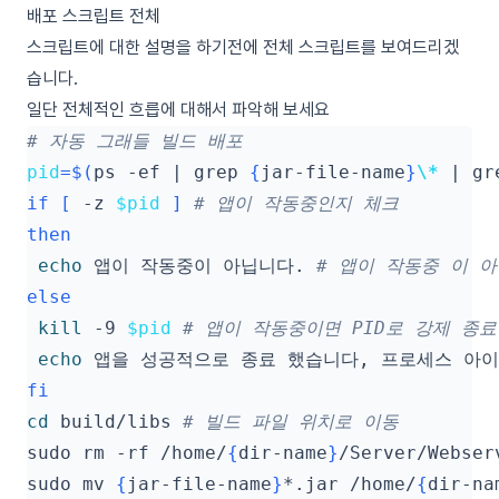
배포 스크립트 전체
스크립트에 대한 설명을 하기전에 전체 스크립트를 보여드리겠
습니다.
일단 전체적인 흐릅에 대해서 파악해 보세요
# 자동 그래들 빌드 배포
pid
=
$(
ps -ef 
|
 grep 
{
jar-file-name
}
\*
|
 gr
if
[
 -z 
$pid
]
# 앱이 작동중인지 체크
then
echo
 앱이 작동중이 아닙니다. 
# 앱이 작동중 이 
else
kill
 -9 
$pid
# 앱이 작동중이면 PID로 강제 종료
echo
 앱을 성공적으로 종료 했습니다, 프로세스 아이
fi
cd
 build/libs 
# 빌드 파일 위치로 이동
sudo rm -rf /home/
{
dir-name
}
/Server/Webser
sudo mv 
{
jar-file-name
}
*.jar /home/
{
dir-na