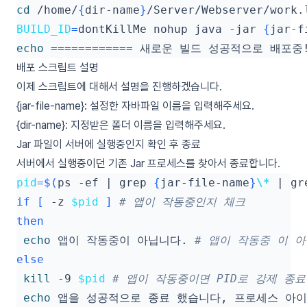
cd
 /home/
{
dir-name
}
/Server/Webserver/work.
BUILD_ID
=
dontKillMe nohup java -jar 
{
jar-f
echo
============
 새로운 빌드 성공적으로 배포중!
배포 스크립트 설명
이제 스크립트에 대해서 설명을 진행하겠습니다.
{jar-file-name}: 설정한 자바파일 이름을 입력해주세요.
{dir-name}: 지정받은 폴더 이름을 입력해주세요.
Jar 파일이 서버에 실행중인지 확인 후 종료
서버에서 실행중이던 기존 Jar 프로세스를 찾아서 종료합니다.
pid
=
$(
ps -ef 
|
 grep 
{
jar-file-name
}
\*
|
 gr
if
[
 -z 
$pid
]
# 앱이 작동중인지 체크
then
echo
 앱이 작동중이 아닙니다. 
# 앱이 작동중 이 
else
kill
 -9 
$pid
# 앱이 작동중이면 PID로 강제 종료
echo
 앱을 성공적으로 종료 했습니다, 프로세스 아이