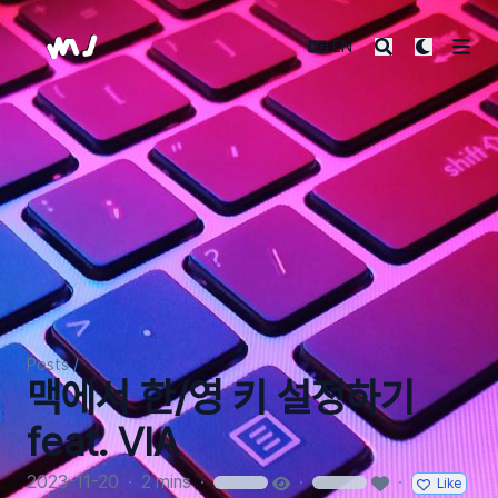
Laterre Dev
EN
Posts
/
맥에서 한/영 키 설정하기
feat. VIA
2023-11-20
·
2 mins
·
·
·
Like
loading
loading