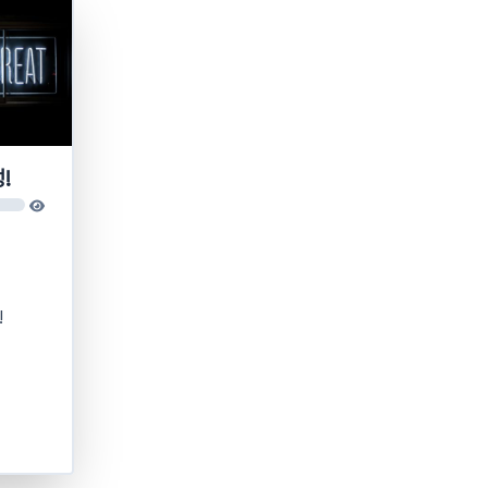
!
ding
!