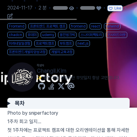
2024-11-17
·
2 분
·
·
·
·
Like
loading
loading
Frontend
프론트엔드 프로젝트 캠프
frontend
react
tailwind
chadcn
유데미
udemy
웅진씽크빅
스나이퍼팩토리
인사이드아웃
미래내일일경험
프로젝트캠프
부트캠프
next.js
프론트엔드개발자양성과정
개발자교육과정
작성자
Changil.Kim
✨ 좋은 개발 경험이란 무엇일지 항상 고민합니다.
목차
Photo by sniperfactory
1주차 회고 일지…
첫 1주차에는 프로젝트 캠프에 대한 오리엔테이션을 통해 자세한